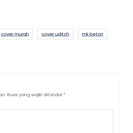
cover murah
cover uditch
mk beton
an.
Ruas yang wajib ditandai
*