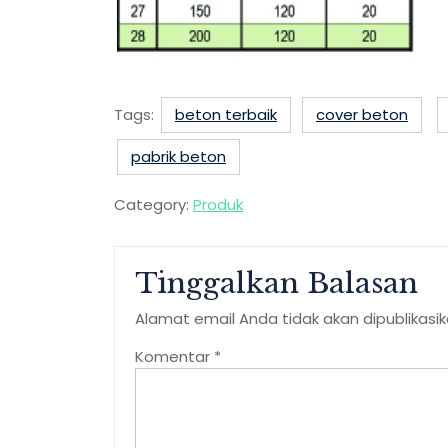
Tags:
beton terbaik
cover beton
pabrik beton
Category:
Produk
Tinggalkan Balasan
Alamat email Anda tidak akan dipublikasik
Komentar
*