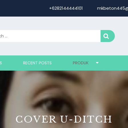
+6282144444101
mkbeton445@
S
RECENT POSTS
PRODUK
COVER U-DITCH