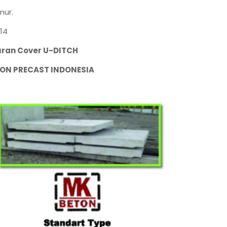
mur.
14
uran Cover U-DITCH
TON PRECAST INDONESIA