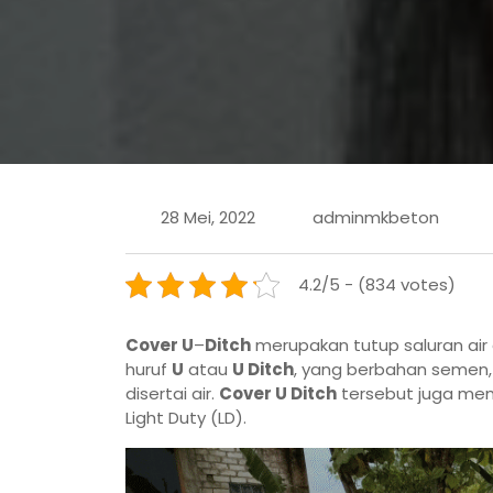
28 Mei, 2022
adminmkbeton
4.2/5 - (834 votes)
Cover U
–
Ditch
merupakan tutup saluran air
huruf
U
atau
U Ditch
, yang berbahan semen, k
disertai air.
Cover U Ditch
tersebut juga memi
Light Duty (LD).